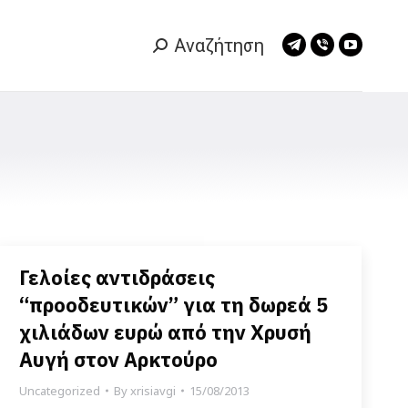
Αναζήτηση
Search:
Telegram
Viber
YouTub
page
page
page
opens
opens
opens
in
in
in
new
new
new
window
window
window
Γελοίες αντιδράσεις
“προοδευτικών” για τη δωρεά 5
χιλιάδων ευρώ από την Χρυσή
Αυγή στον Αρκτούρο
Uncategorized
By
xrisiavgi
15/08/2013