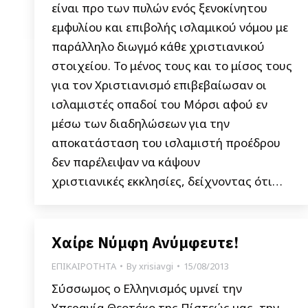
είναι προ των πυλών ενός ξενοκίνητου
εμφυλίου και επιβολής ισλαμικού νόμου με
παράλληλο διωγμό κάθε χριστιανικού
στοιχείου. To μένος τους και το μίσος τους
για τον Χριστιανισμό επιβεβαίωσαν οι
ισλαμιστές οπαδοί του Μόρσι αφού εν
μέσω των διαδηλώσεων για την
αποκατάσταση του ισλαμιστή προέδρου
δεν παρέλειψαν να κάψουν
χριστιανικές εκκλησίες, δείχνοντας ότι…
Χαίρε Νύμφη Ανύμφευτε!
ΕΠΙΚΑΙΡΟΤΗΤΑ
By
xrisiavgi
15/08/2013
Σύσσωμος ο Ελληνισμός υμνεί την
Υπεραγία Θεοτόκο της Πίστεώς μας, την