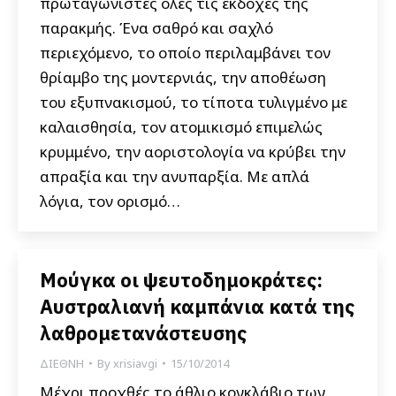
πρωταγωνιστές όλες τις εκδοχές της
παρακμής. Ένα σαθρό και σαχλό
περιεχόμενο, το οποίο περιλαμβάνει τον
θρίαμβο της μοντερνιάς, την αποθέωση
του εξυπνακισμού, το τίποτα τυλιγμένο με
καλαισθησία, τον ατομικισμό επιμελώς
κρυμμένο, την αοριστολογία να κρύβει την
απραξία και την ανυπαρξία. Με απλά
λόγια, τον ορισμό…
Μούγκα οι ψευτοδημοκράτες:
Αυστραλιανή καμπάνια κατά της
λαθρομετανάστευσης
ΔΙΕΘΝΗ
By
xrisiavgi
15/10/2014
Μέχρι προχθές το άθλιο κονκλάβιο των